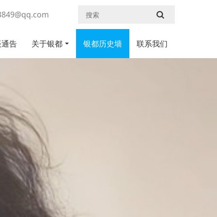
43849@qq.com
摄通告
关于银都
银都历史墙
联系我们