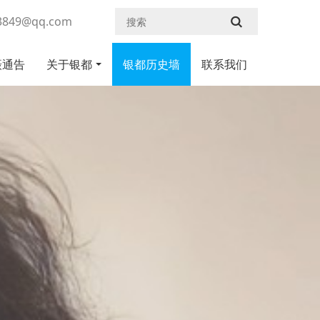
43849@qq.com
摄通告
关于银都
银都历史墙
联系我们